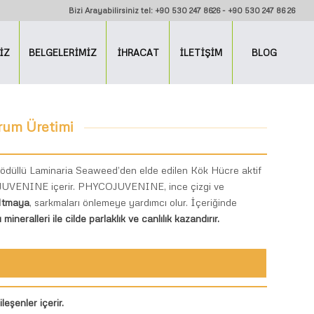
Bizi Arayabilirsiniz tel: +90 530 247 8626 - +90 530 247 86 26
İZ
BELGELERİMİZ
İHRACAT
İLETİŞİM
BLOG
rum Üretimi
 ödüllü Laminaria Seaweed’den elde edilen Kök Hücre aktif
COJUVENINE içerir. PHYCOJUVENINE, ince çizgi ve
altmaya
, sarkmaları önlemeye yardımcı olur. İçeriğinde
mineralleri ile cilde parlaklık ve canlılık kazandırır.
leşenler içerir.