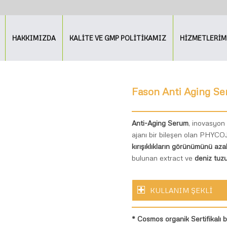
HAKKIMIZDA
KALİTE VE GMP POLİTİKAMIZ
HİZMETLERİM
Fason Anti Aging Se
Anti-Aging Serum
, inovasyon
ajanı bir bileşen olan PHY
kırışıklıkların görünümünü az
bulunan extract ve
deniz tuzu 
KULLANIM ŞEKLİ
* Cosmos organik Sertifikalı bi