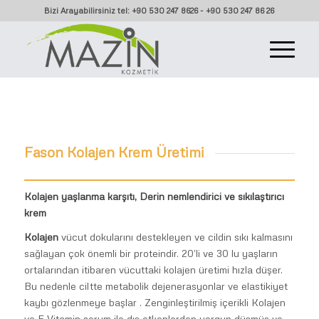
Bizi Arayabilirsiniz tel: +90 530 247 8626 - +90 530 247 86 26
Fason Kolajen Krem Üretimi
Kolajen yaşlanma karşıtı, Derin nemlendirici ve sıkılaştırıcı
krem
Kolajen
vücut dokularını destekleyen ve cildin sıkı kalmasını
sağlayan çok önemli bir proteindir. 20’li ve 30 lu yaşların
ortalarından itibaren vücuttaki kolajen üretimi hızla düşer.
Bu nedenle ciltte metabolik dejenerasyonlar ve elastikiyet
kaybı gözlenmeye başlar . Zenginleştirilmiş içerikli Kolajen
ve E Vitamin serum ile dış etkenlerden yorgun düşmüş ve