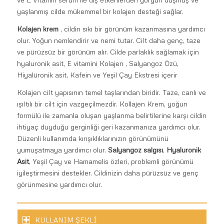
yaşlanmış cilde mükemmel bir kolajen desteği sağlar.
Kolajen krem
, cildin sıkı bir görünüm kazanmasına yardımcı
olur. Yoğun nemlendirir ve nemi tutar. Cilt daha genç, taze
ve pürüzsüz bir görünüm alır. Cilde parlaklık sağlamak için
hyaluronik asit, E vitamini Kolajen , Salyangoz Özü,
Hiyalüronik asit, Kafein ve Yeşil Çay Ekstresi içerir
Kolajen cilt yapısının temel taşlarından biridir. Taze, canlı ve
ışıltılı bir cilt için vazgeçilmezdir. Kollajen Krem, yoğun
formülü ile zamanla oluşan yaşlanma belirtilerine karşı cildin
ihtiyaç duyduğu gerginliği geri kazanmanıza yardımcı olur.
Düzenli kullanımda kırışıklıklarınızın görünümünü
yumuşatmaya yardımcı olur.
Salyangoz salgısı
,
Hyaluronik
Asit
, Yeşil Çay ve Hamamelis özleri, problemli görünümü
iyileştirmesini destekler. Cildinizin daha pürüzsüz ve genç
görünmesine yardımcı olur.
KULLANIM ŞEKLİ