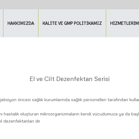
HAKKIMIZDA
KALİTE VE GMP POLİTİKAMIZ
HİZMETLERİM
El ve Cilt Dezenfektan Serisi
ksiyon öncesi sağlık kurumlarında sağlık personelleri tarafından kullanıla
hastalık oluşturan mikroorganizmaların kendi vücudumuza ya da başka 
 el dezenfektanları dır