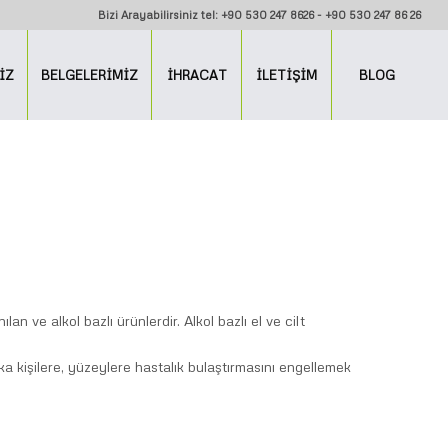
Bizi Arayabilirsiniz tel: +90 530 247 8626 - +90 530 247 86 26
İZ
BELGELERİMİZ
İHRACAT
İLETİŞİM
BLOG
n ve alkol bazlı ürünlerdir. Alkol bazlı el ve cilt
kişilere, yüzeylere hastalık bulaştırmasını engellemek