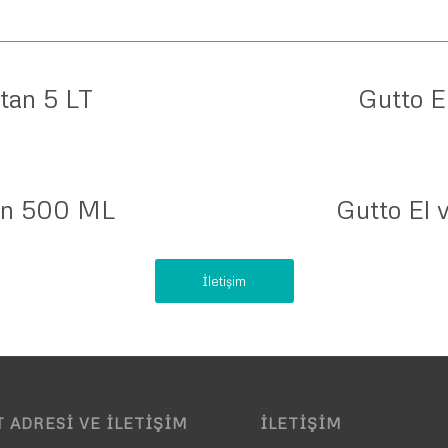
ktan 5 LT
Gutto E
tan 500 ML
Gutto El 
İletişim
 ADRESI VE İLETIŞIM
İLETIŞIM