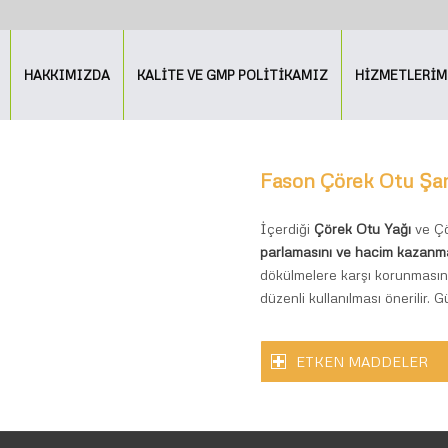
HAKKIMIZDA
KALİTE VE GMP POLİTİKAMIZ
HİZMETLERİM
Fason Çörek Otu Şa
İçerdiği
Çörek Otu Yağı
ve Çö
parlamasını ve hacim kazanma
dökülmelere karşı korunmasın
düzenli kullanılması önerilir.
ETKEN MADDELER