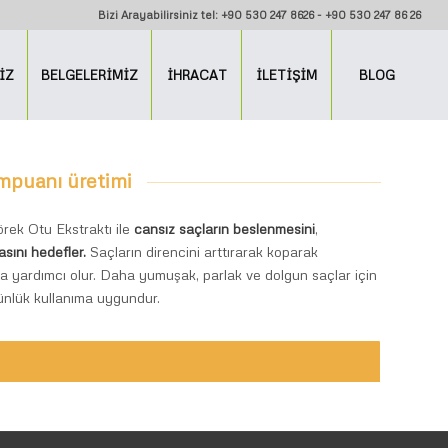
Bizi Arayabilirsiniz tel: +90 530 247 8626 - +90 530 247 86 26
İZ
BELGELERİMİZ
İHRACAT
İLETİŞİM
BLOG
mpuanı üretimi
rek Otu Ekstraktı ile
cansız saçların beslenmesini
,
sını hedefler.
Saçların direncini arttırarak koparak
a yardımcı olur. Daha yumuşak, parlak ve dolgun saçlar için
 Günlük kullanıma uygundur.