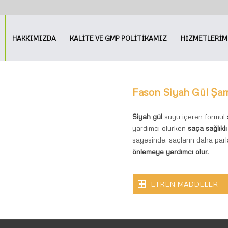
HAKKIMIZDA
KALİTE VE GMP POLİTİKAMIZ
HİZMETLERİM
Fason Siyah Gül Şa
Siyah gül
suyu içeren formül
yardımcı olurken
saça sağlıkl
sayesinde, saçların daha parl
önlemeye yardımcı olur.
ETKEN MADDELER