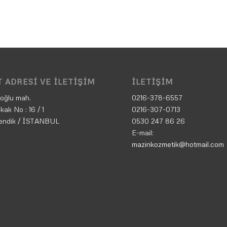
 ADRESI VE İLETIŞIM
İLETIŞIM
oğlu mah.
0216-378-6557
kak No : 16 / 1
0216-307-0713
endik / İSTANBUL
0530 247 86 26
E-mail:
mazinkozmetik@hotmail.com