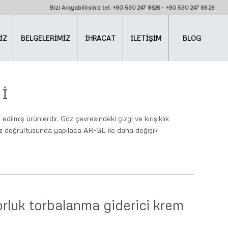
Bizi Arayabilirsiniz tel: +90 530 247 8626 - +90 530 247 86 26
İZ
BELGELERİMİZ
İHRACAT
İLETİŞİM
BLOG
I
lmiş ürünlerdir. Göz çevresindeki çizgi ve kırışıklık
riniz doğrultusunda yapılaca AR-GE ile daha değişik
rluk torbalanma giderici krem