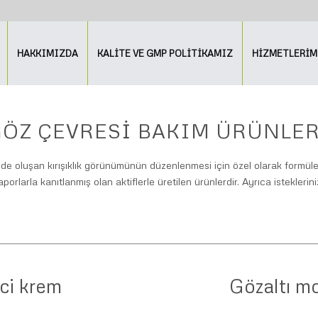
HAKKIMIZDA
KALİTE VE GMP POLİTİKAMIZ
HİZMETLERİM
GÖZ ÇEVRESI BAKIM ÜRÜNLER
oluşan kırışıklık görünümünün düzenlenmesi için özel olarak formüle edi
raporlarla kanıtlanmış olan aktiflerle üretilen ürünlerdir. Ayrıca istekle
ici krem
Gözaltı mo