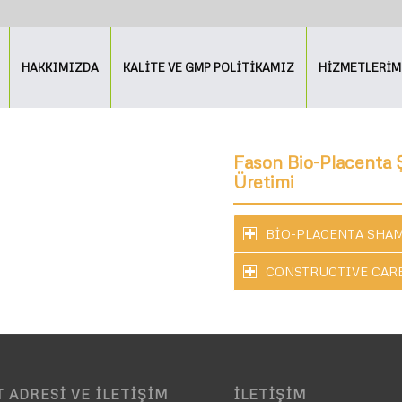
HAKKIMIZDA
KALİTE VE GMP POLİTİKAMIZ
HİZMETLERİM
Fason Bio-Placenta 
Üretimi
BİO-PLACENTA SHA
CONSTRUCTIVE CAR
 ADRESI VE İLETIŞIM
İLETIŞIM