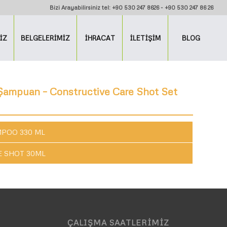
Bizi Arayabilirsiniz tel: +90 530 247 8626 - +90 530 247 86 26
İZ
BELGELERİMİZ
İHRACAT
İLETİŞİM
BLOG
Şampuan – Constructive Care Shot Set
MPOO 330 ML
E SHOT 30ML
ÇALIŞMA SAATLERIMIZ