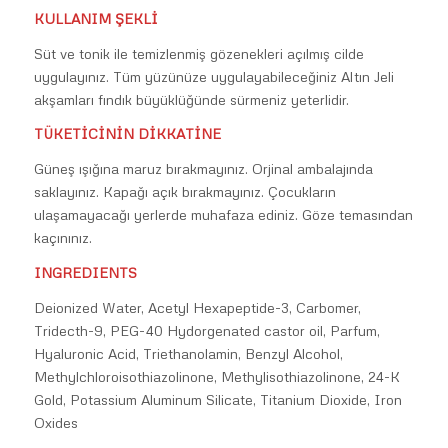
KULLANIM ŞEKLİ
Süt ve tonik ile temizlenmiş gözenekleri açılmış cilde
uygulayınız. Tüm yüzünüze uygulayabileceğiniz Altın Jeli
akşamları fındık büyüklüğünde sürmeniz yeterlidir.
TÜKETİCİNİN DİKKATİNE
Güneş ışığına maruz bırakmayınız. Orjinal ambalajında
saklayınız. Kapağı açık bırakmayınız. Çocukların
ulaşamayacağı yerlerde muhafaza ediniz. Göze temasından
kaçınınız.
INGREDIENTS
Deionized Water, Acetyl Hexapeptide-3, Carbomer,
Tridecth-9, PEG-40 Hydorgenated castor oil, Parfum,
Hyaluronic Acid, Triethanolamin, Benzyl Alcohol,
Methylchloroisothiazolinone, Methylisothiazolinone, 24-K
Gold, Potassium Aluminum Silicate, Titanium Dioxide, Iron
Oxides