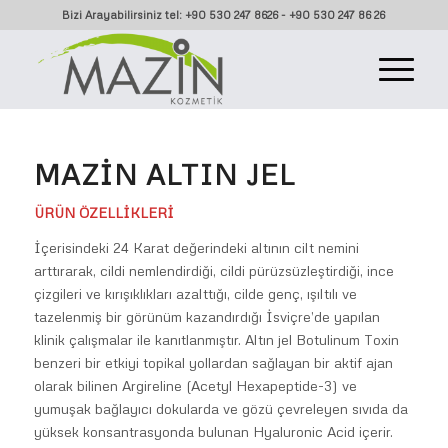
Bizi Arayabilirsiniz tel: +90 530 247 8626 - +90 530 247 86 26
MAZIN ALTIN JEL
ÜRÜN ÖZELLİKLERİ
İçerisindeki 24 Karat değerindeki altının cilt nemini
arttırarak, cildi nemlendirdiği, cildi pürüzsüzleştirdiği, ince
çizgileri ve kırışıklıkları azalttığı, cilde genç, ışıltılı ve
tazelenmiş bir görünüm kazandırdığı İsviçre’de yapılan
klinik çalışmalar ile kanıtlanmıştır. Altın jel Botulinum Toxin
benzeri bir etkiyi topikal yollardan sağlayan bir aktif ajan
olarak bilinen Argireline (Acetyl Hexapeptide-3) ve
yumuşak bağlayıcı dokularda ve gözü çevreleyen sıvıda da
yüksek konsantrasyonda bulunan Hyaluronic Acid içerir.