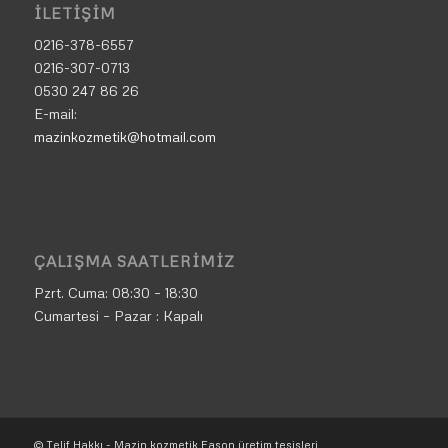
İLETIŞIM
0216-378-6557
0216-307-0713
0530 247 86 26
E-mail:
mazinkozmetik@hotmail.com
ÇALIŞMA SAATLERIMIZ
Pzrt. Cuma:
08:30 – 18:30
Cumartesi – Pazar : Kapalı
© Telif Hakkı - Mazin kozmetik Fason üretim tesisleri