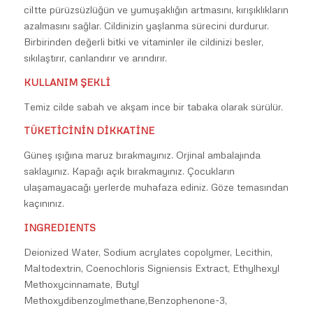
ciltte pürüzsüzlüğün ve yumuşaklığın artmasını, kırışıklıkların
azalmasını sağlar. Cildinizin yaşlanma sürecini durdurur.
Birbirinden değerli bitki ve vitaminler ile cildinizi besler,
sıkılaştırır, canlandırır ve arındırır.
KULLANIM ŞEKLİ
Temiz cilde sabah ve akşam ince bir tabaka olarak sürülür.
TÜKETİCİNİN DİKKATİNE
Güneş ışığına maruz bırakmayınız. Orjinal ambalajında
saklayınız. Kapağı açık bırakmayınız. Çocukların
ulaşamayacağı yerlerde muhafaza ediniz. Göze temasından
kaçınınız.
INGREDIENTS
Deionized Water, Sodium acrylates copolymer, Lecithin,
Maltodextrin, Coenochloris Signiensis Extract, Ethylhexyl
Methoxycinnamate, Butyl
Methoxydibenzoylmethane,Benzophenone-3,