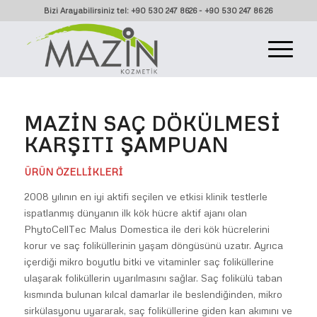
Bizi Arayabilirsiniz tel: +90 530 247 8626 - +90 530 247 86 26
MAZIN SAÇ DÖKÜLMESI
KARŞITI ŞAMPUAN
ÜRÜN ÖZELLİKLERİ
2008 yılının en iyi aktifi seçilen ve etkisi klinik testlerle
ispatlanmış dünyanın ilk kök hücre aktif ajanı olan
PhytoCellTec Malus Domestica ile deri kök hücrelerini
korur ve saç foliküllerinin yaşam döngüsünü uzatır. Ayrıca
içerdiği mikro boyutlu bitki ve vitaminler saç foliküllerine
ulaşarak foliküllerin uyarılmasını sağlar. Saç folikülü taban
kısmında bulunan kılcal damarlar ile beslendiğinden, mikro
sirkülasyonu uyararak, saç foliküllerine giden kan akımını ve