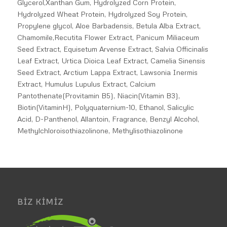
Glycerol,Xanthan Gum, Hydrolyzed Corn Protein,
Hydrolyzed Wheat Protein, Hydrolyzed Soy Protein,
Propylene glycol, Aloe Barbadensis, Betula Alba Extract,
Chamomile,Recutita Flower Extract, Panicum Miliaceum
Seed Extract, Equisetum Arvense Extract, Salvia Officinalis
Leaf Extract, Urtica Dioica Leaf Extract, Camelia Sinensis
Seed Extract, Arctium Lappa Extract, Lawsonia Inermis
Extract, Humulus Lupulus Extract, Calcium
Pantothenate(Provitamin B5), Niacin(Vitamin B3),
Biotin(VitaminH), Polyquaternium-10, Ethanol, Salicylic
Acid, D-Panthenol, Allantoin, Fragrance, Benzyl Alcohol,
Methylchloroisothiazolinone, Methylisothiazolinone
BIZ KIMIZ