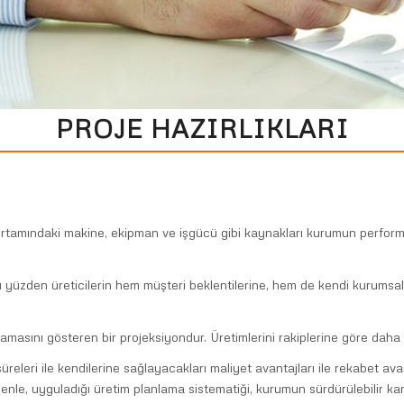
PROJE HAZIRLIKLARI
 ortamındaki makine, ekipman ve işgücü gibi kaynakları kurumun perfor
. Bu yüzden üreticilerin hem müşteri beklentilerine, hem de kendi kurums
lamasını gösteren bir projeksiyondur. Üretimlerini rakiplerine göre daha
releri ile kendilerine sağlayacakları maliyet avantajları ile rekabet av
denle, uyguladığı üretim planlama sistematiği, kurumun sürdürülebilir karlı