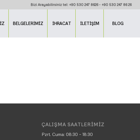
Bizi Arayabilirsiniz tel: +90 530 247 8626 - +90 530 247 86 26
İZ
BELGELERİMİZ
İHRACAT
İLETİŞİM
BLOG
ÇALIŞMA SAATLERIMIZ
Pzrt. Cuma:
08:30 – 18:30