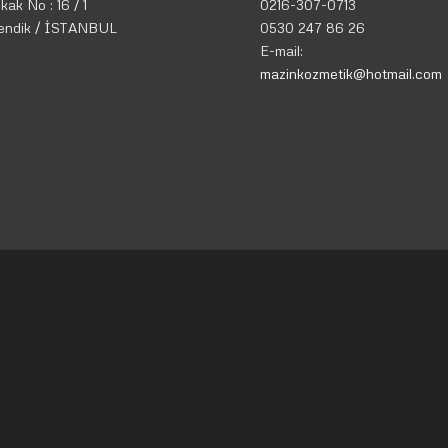
kak No : 16 / 1
0216-307-0713
endik / İSTANBUL
0530 247 86 26
E-mail:
mazinkozmetik@hotmail.com