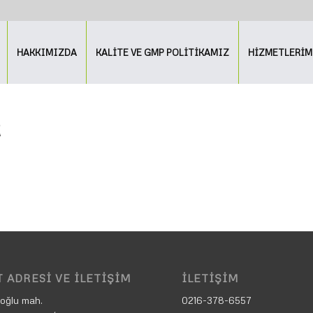
HAKKIMIZDA
KALİTE VE GMP POLİTİKAMIZ
HİZMETLERİM
R
 ADRESI VE İLETIŞIM
İLETIŞIM
oğlu mah.
0216-378-6557