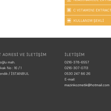
C VITAMINI EXTRAC
KULLANIM ŞEKLİ
 ADRESI VE İLETIŞIM
İLETIŞIM
oğlu mah.
0216-378-6557
kak No : 16 / 1
0216-307-0713
endik / İSTANBUL
0530 247 86 26
E-mail:
mazinkozmetik@hotmail.com