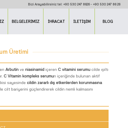
Bizi Arayabilirsiniz tel: +90 530 247 8626 - +90 530 247 86 26
İZ
BELGELERİMİZ
İHRACAT
İLETİŞİM
BLOG
rum Üretimi
eren
Arbutin
ve
niasinamid
içeren
C vitamini serumu
cilde ışıltı
ır.
C Vitamin kompleks serumu
n içeriğinde bulunan aktif
tkisi sayesinde
cildin zararlı dış etkenlerden korunmasına
e cilt bariyerini güçlendirerek cildin nemli kalmasını
ACT