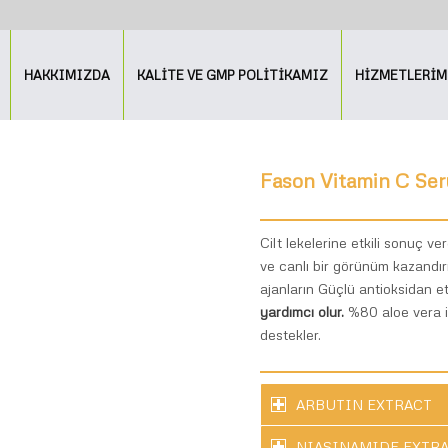
HAKKIMIZDA
KALİTE VE GMP POLİTİKAMIZ
HİZMETLERİM
Fason Vitamin C Se
Cilt lekelerine etkili sonuç v
ve canlı bir görünüm kazandır
ajanların Güçlü antioksidan e
yardımcı olur.
%80 aloe vera il
destekler.
ARBUTIN EXTRACT
NIASINAMIDE EXTR