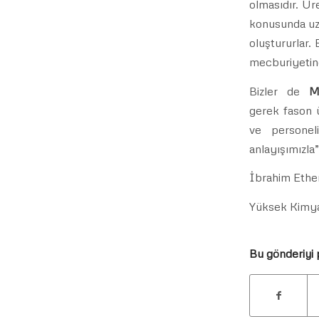
olmasıdır. Ür
konusunda uzma
oluştururlar.
mecburiyetind
Bizler de
M
gerek fason ü
ve personel
anlayışımızla”
İbrahim Et
Yüksek Kimy
Bu gönderiyi 