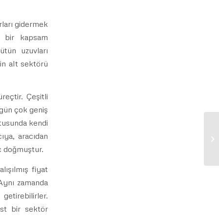
rları gidermek
an bir kapsam
ütün uzuvları
n alt sektörü
eçtir. Çeşitli
ün çok geniş
ltusunda kendi
cıya, aracıdan
Fa
eç doğmuştur.
alışılmış fiyat
. Aynı zamanda
etirebilirler.
st bir sektör