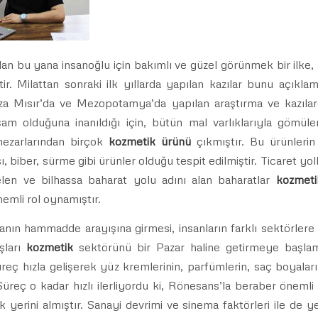
dan bu yana insanoğlu için bakımlı ve güzel görünmek bir ilke, 
tir. Milattan sonraki ilk yıllarda yapılan kazılar bunu açıkl
za Mısır’da ve Mezopotamya’da yapılan araştırma ve kazıla
am olduğuna inanıldığı için, bütün mal varlıklarıyla gömülen
 mezarlarından birçok
kozmetik ürünü
çıkmıştır. Bu ürünlerin
 biber, sürme gibi ürünler olduğu tespit edilmiştir. Ticaret yoll
len ve bilhassa baharat yolu adını alan baharatlar
kozmeti
nemli rol oynamıştır.
nın hammadde arayışına girmesi, insanların farklı sektörler
şları
kozmetik
sektörünü bir Pazar haline getirmeye başlamı
üreç hızla gelişerek yüz kremlerinin, parfümlerin, saç boyalar
üreç o kadar hızlı ilerliyordu ki, Rönesans’la beraber önemli
k yerini almıştır. Sanayi devrimi ve sinema faktörleri ile de 