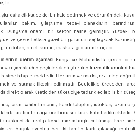
ştır.
iyi daha dikkat çekici bir hale getirmek ve görünümdeki kusu
kullanılan bakım, iyileştirme, tedavi olanaklarını barındır
k Dünya’da önemli bir sektör haline gelmiştir. Yüzdeki b
üze ve çevre hatlara güzel bir görünüm sağlayacak kozmetiği
j, fondöten, rimel, sürme, maskara gibi ürünleri içerir.
nlerinin üretim aşaması
Kimya ve Mühendislik içeren bir sür
r ve aşamalardan geçirilerek oluşturulan
kozmetik ürünleri
bug
e kesime hitap etmektedir. Her ürün ve marka, arz-talep doğru
ek ve satmak ilkesini edinmiştir. Böylelikle üreticiden, ara
da direkt olarak üreticiden tüketiciye tedarik edilebilir bir sür
ise, ürün sahibi firmanın, kendi talepleri, istekleri, üzerine ç
linde üretici firmaya ürettirmesi olarak kabul edilmektedir
i ürünlerini de üretip kendi markalarıyla satılmaya hazır hale g
in
en büyük avantajı her iki tarafın karlı çıkacağı mutuali