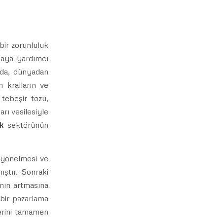
bir zorunluluk
amaya yardımcı
rda, dünyadan
 kralların ve
 tebeşir tozu,
arı vesilesiyle
k
sektörünün
e yönelmesi ve
ştır. Sonraki
ının artmasına
 bir pazarlama
yerini tamamen