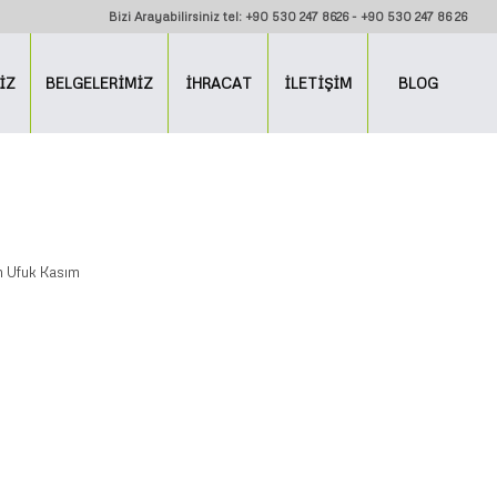
Bizi Arayabilirsiniz tel: +90 530 247 8626 - +90 530 247 86 26
İZ
BELGELERİMİZ
İHRACAT
İLETİŞİM
BLOG
n
Ufuk Kasım