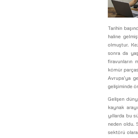
Tarihin başın
haline gelmiş
olmuştur. Ke
sonra da yaş
firavunların
kömür parçası,
Avrupa’ya ge
gelişiminde ö
Gelişen dünya
kaynak arayı
yıllarda bu s
neden oldu. S
sektörü olara