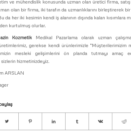
etim ve mühendislik konusunda uzman olan üretici firma, satı
n olan bir firma, iki tarafın da uzmanlıklarını birleştirerek bi
 Bu da her iki kesimin kendi iş alanının dışında kalan kısımlara
en kurtulmuş olurlar.
azin Kozmetik
Medikal Pazarlama olarak uzman çalışma
retimlerimiz, gerekse kendi ürünlerimizle “Müşterilerimizim
imizin mesleki gelişimlerini ön planda tutmayı amaç ed
 sizlerin hizmetinizdeyiz.
hem ARSLAN
ager
paylaş