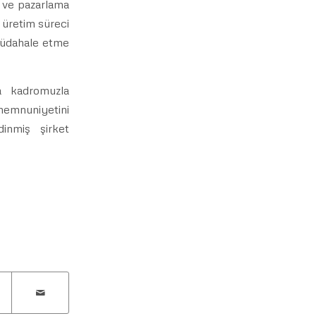
ş ve pazarlama
r üretim süreci
 müdahale etme
 kadromuzla
 memnuniyetini
inmiş şirket