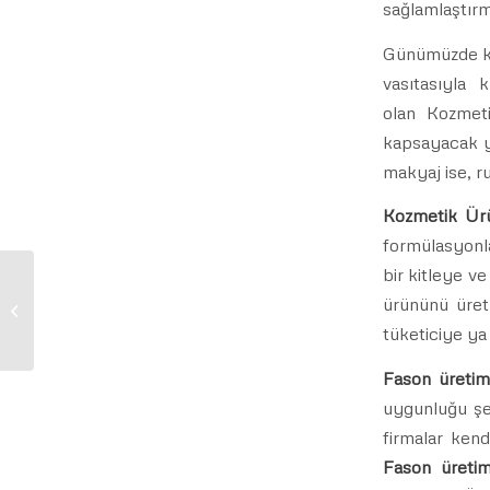
sağlamlaştırmı
Günümüzde kiş
vasıtasıyla 
olan Kozmeti
kapsayacak y
makyaj ise, ru
Kozmetik Ürü
formülasyonla
bir kitleye v
ürününü üretm
Fason Cilt Bakım Ürünleri Üretimi
tüketiciye ya 
Fason üretim
uygunluğu şek
firmalar kend
Fason üretim