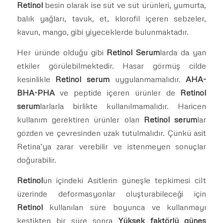
Retinol
besin olarak ise süt ve süt ürünleri, yumurta,
balık yağları, tavuk, et, klorofil içeren sebzeler,
kavun, mango, gibi yiyeceklerde bulunmaktadır.
Her üründe olduğu gibi
Retinol Serum
larda da yan
etkiler görülebilmektedir. Hasar görmüş cilde
kesinlikle
Retinol serum
uygulanmamalıdır.
AHA-
BHA-PHA
ve peptide içeren ürünler de
Retinol
serum
larlarla birlikte kullanılmamalıdır. Haricen
kullanım gerektiren ürünler olan
Retinol serum
lar
gözden ve çevresinden uzak tutulmalıdır. Çünkü asit
Retina’ya zarar verebilir ve istenmeyen sonuçlar
doğurabilir.
Retinol
ün içindeki Asitlerin güneşle tepkimesi cilt
üzerinde deformasyonlar oluşturabileceği için
Retinol
kullanılan süre boyunca ve kullanmayı
kestikten bir süre sonra
Yüksek faktörlü güneş