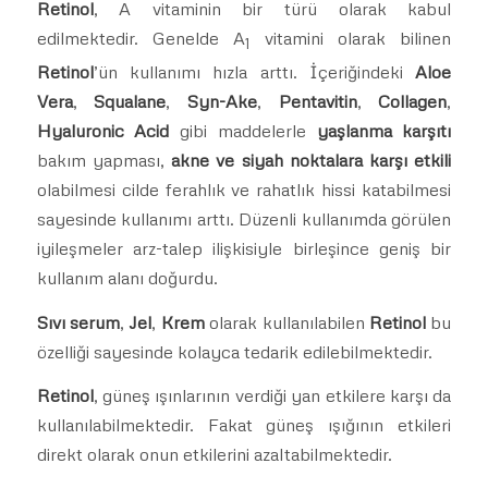
Retinol
, A vitaminin bir türü olarak kabul
edilmektedir. Genelde A
vitamini olarak bilinen
1
Retinol
’ün kullanımı hızla arttı. İçeriğindeki
Aloe
Vera
,
Squalane
,
Syn-Ake
,
Pentavitin
,
Collagen
,
Hyaluronic Acid
gibi maddelerle
yaşlanma karşıtı
bakım yapması,
akne ve siyah noktalara karşı etkili
olabilmesi cilde ferahlık ve rahatlık hissi katabilmesi
sayesinde kullanımı arttı. Düzenli kullanımda görülen
iyileşmeler arz-talep ilişkisiyle birleşince geniş bir
kullanım alanı doğurdu.
Sıvı serum
,
Jel
,
Krem
olarak kullanılabilen
Retinol
bu
özelliği sayesinde kolayca tedarik edilebilmektedir.
Retinol
, güneş ışınlarının verdiği yan etkilere karşı da
kullanılabilmektedir. Fakat güneş ışığının etkileri
direkt olarak onun etkilerini azaltabilmektedir.