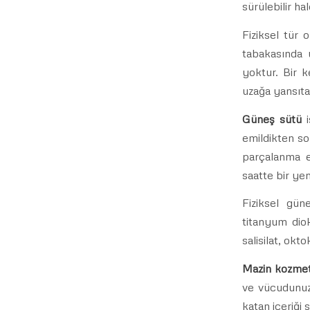
sürülebilir ha
Fiziksel tür 
tabakasında 
yoktur. Bir k
uzağa yansıta
Güneş sütü
i
emildikten so
parçalanma e
saatte bir ye
Fiziksel gün
titanyum diok
salisilat, okto
Mazin kozmet
ve vücudunuza
katan içeriği