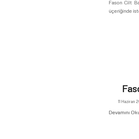
Fason Cilt Ba
üçeriğinde is
Fas
11 Haziran 
Devamını Ok