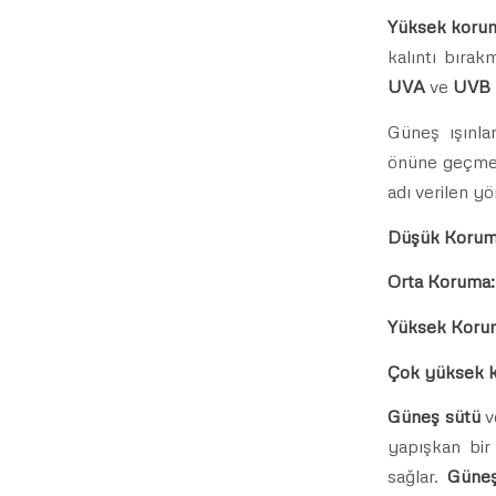
Yüksek korum
kalıntı bırak
UVA
ve
UVB
Güneş ışınla
önüne geçmek 
adı verilen y
Düşük Korum
Orta Koruma
Yüksek Koru
Çok yüksek 
Güneş sütü
v
yapışkan bir
sağlar.
Güneş