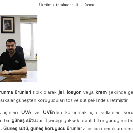
/
Üretim
tarafından
Ufuk Kasım
unma ürünleri
tipik olarak
jel
,
losyon
veya
krem
​​şeklinde g
rkalar güneşten koruyucuları toz ve süt şeklinde üretmiştir.
ş ışınları
UVA
ve
UVB
’den korunmak için kullanılan kor
n biri
güneş sütü
dür. İçerdiği yüksek oranlı filtre gücüyle ist
r.
Güneş sütü
,
güneş koruyucu ürünler
ailesinin önemli ürünler