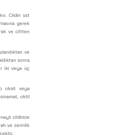
r. Cildin üst
nmasına gerek
rak ve ciltten
gulandıktan ve
aldıktan sonra
r iki veya üç
ko oksit veya
sinamat, oktil
naylı cildinize
ah ve serinlik
cektir.