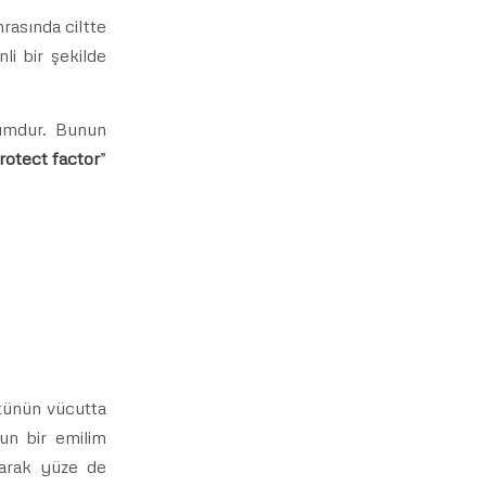
rasında ciltte
li bir şekilde
rumdur. Bunun
rotect factor
”
ütünün vücutta
un bir emilim
larak yüze de