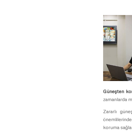
Güneşten kor
zamanlarda ma
Zararlı güne
önemlilerinde
koruma sağla