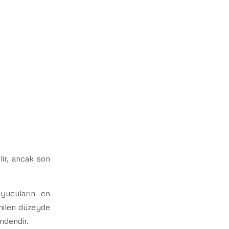
elir, ancak son
uyucuların en
enilen düzeyde
indendir.