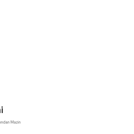
i
fından
Mazin