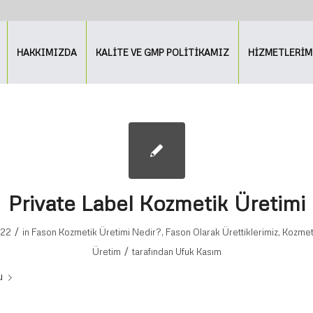
HAKKIMIZDA
KALİTE VE GMP POLİTİKAMIZ
HİZMETLERİM
Private Label Kozmetik Üretimi
/
022
in
Fason Kozmetik Üretimi Nedir?
,
Fason Olarak Ürettiklerimiz
,
Kozmet
/
Üretim
tarafından
Ufuk Kasım
u