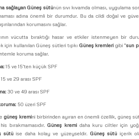
a sağlayan Güneş sütü
nün sıvı kıvamda olması, uygulama son
maması adına önemli bir durumdur. Bu da cildi doğal ve güven
ışınlarından korumasını sağlar.
rının vücutta bıraktığı hasar ve etkiler istenmeyen bir du
için kullanılan Güneş sütleri tıpkı
Güneş kremleri
gibi “
sun p
öntemle koruma sağlar.
a:
15 ve 15’ten küçük SPF
:
15 ve 29 arası SPF
ma:
30 ve 49 arası SPF
koruma:
50 üzeri SPF
e
güneş kremi
ni birbirinden ayıran en önemli özellik, güneş s
 his bırakmamasıdır.
Güneş kremi
daha kuru ciltler için yoğ
 sütü
ise daha kolay ve yüzeyseldir.
Güneş sütü
içerik o