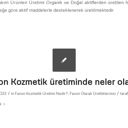
kım Ürünleri Üretimi Organik ve Doğal aktiflerden üretilen 
teğe göre aktif maddelerle desteklenerek üretilmektedir
on Kozmetik üretiminde neler olab
/
/
2022
in
Fason Kozmetik Üretimi Nedir?
,
Fason Olarak Ürettiklerimiz
tara
u