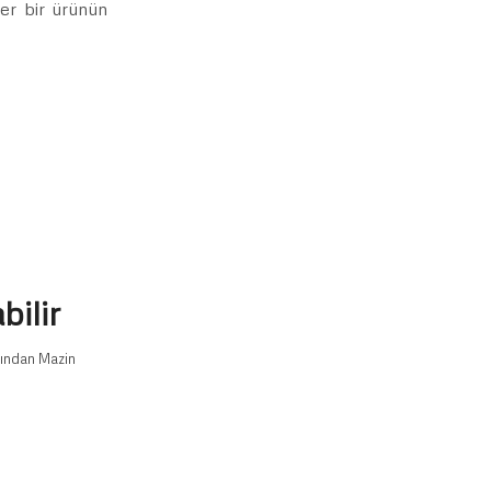
her bir ürünün
ilir
fından
Mazin