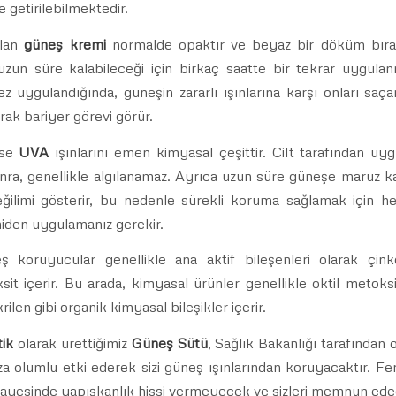
le getirilebilmektedir.
olan
güneş kremi
normalde opaktır ve beyaz bir döküm bırakı
uzun süre kalabileceği için birkaç saatte bir tekrar uygula
ez uygulandığında, güneşin zararlı ışınlarına karşı onları saça
rak bariyer görevi görür.
se
UVA
ışınlarını emen kimyasal çeşittir. Cilt tarafından uy
nra, genellikle algılanamaz. Ayrıca uzun süre güneşe maruz k
ğilimi gösterir, bu nedenle sürekli koruma sağlamak için he
niden uygulamanız gerekir.
eş koruyucular genellikle ana aktif bileşenleri olarak çin
sit içerir. Bu arada, kimyasal ürünler genellikle oktil metoksi
krilen gibi organik kimyasal bileşikler içerir.
ik
olarak ürettiğimiz
Güneş Sütü
, Sağlık Bakanlığı tarafından o
 olumlu etki ederek sizi güneş ışınlarından koruyacaktır. Fer
 sayesinde yapışkanlık hissi vermeyecek ve sizleri memnun ede